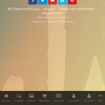
Facebook
Twitter
Youtube
Vimeo
Pinterest
IPS Theme
by
IPSFocus
Langue
Politique de confidentialité
Nous contacter
www.depeche-mode.be
Powered by Invision Community
Accueil
Forums
Galerie
Boutique
Non lues
Connexion
S’inscrire
Plus