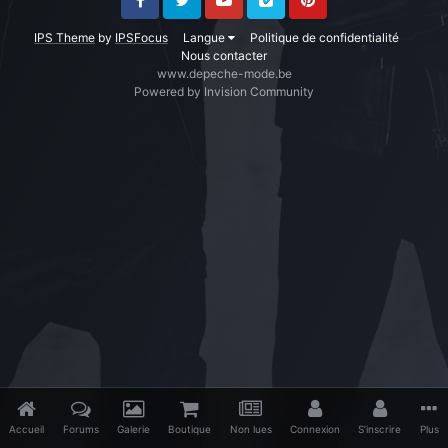
Facebook
Twitter
Youtube
Vimeo
Pinterest
IPS Theme
by
IPSFocus
Langue
Politique de confidentialité
Nous contacter
www.depeche-mode.be
Powered by Invision Community
Accueil
Forums
Galerie
Boutique
Non lues
Connexion
S’inscrire
Plus