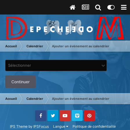
Accueil
Calendrier
Ajouter un évènement au calendrier
Sélectionner
Continuer
Accueil
Calendrier
Ajouter un évènement au calendrier
Facebook
Twitter
Youtube
Vimeo
Pinterest
IPS Theme
by
IPSFocus
Langue
Politique de confidentialité