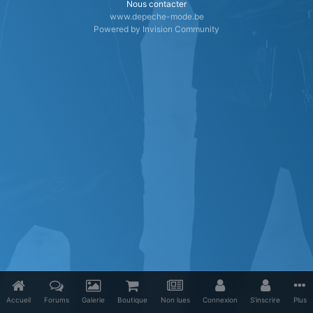
Nous contacter
www.depeche-mode.be
Powered by Invision Community
Accueil
Forums
Galerie
Boutique
Non lues
Connexion
S’inscrire
Plus