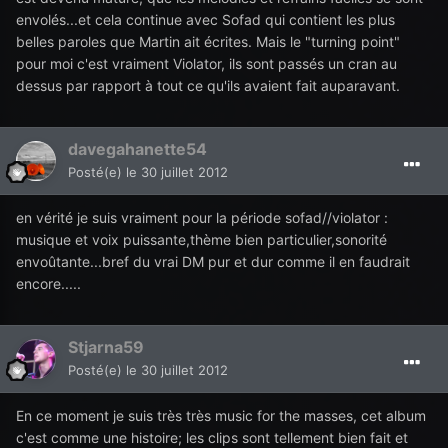
envolés...et cela continue avec Sofad qui contient les plus
belles paroles que Martin ait écrites. Mais le "turning point"
pour moi c'est vraiment Violator, ils sont passés un cran au
dessus par rapport à tout ce qu'ils avaient fait auparavant.
davegahanette54
Posté(e)
le 30 juillet 2012
en vérité je suis vraiment pour la période sofad//violator :
musique et voix puissante,thème bien particulier,sonorité
envoûtante...bref du vrai DM pur et dur comme il en faudrait
encore.....
Stjarna59
Posté(e)
le 30 juillet 2012
En ce moment je suis très très music for the masses, cet album
c'est comme une histoire; les clips sont tellement bien fait et