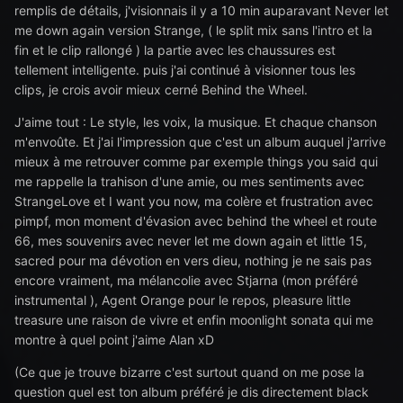
remplis de détails, j'visionnais il y a 10 min auparavant Never let
me down again version Strange, ( le split mix sans l'intro et la
fin et le clip rallongé ) la partie avec les chaussures est
tellement intelligente. puis j'ai continué à visionner tous les
clips, je crois avoir mieux cerné Behind the Wheel.
J'aime tout : Le style, les voix, la musique. Et chaque chanson
m'envoûte. Et j'ai l'impression que c'est un album auquel j'arrive
mieux à me retrouver comme par exemple things you said qui
me rappelle la trahison d'une amie, ou mes sentiments avec
StrangeLove et I want you now, ma colère et frustration avec
pimpf, mon moment d'évasion avec behind the wheel et route
66, mes souvenirs avec never let me down again et little 15,
sacred pour ma dévotion en vers dieu, nothing je ne sais pas
encore vraiment, ma mélancolie avec Stjarna (mon préféré
instrumental ), Agent Orange pour le repos, pleasure little
treasure une raison de vivre et enfin moonlight sonata qui me
montre à quel point j'aime Alan xD
(Ce que je trouve bizarre c'est surtout quand on me pose la
question quel est ton album préféré je dis directement black