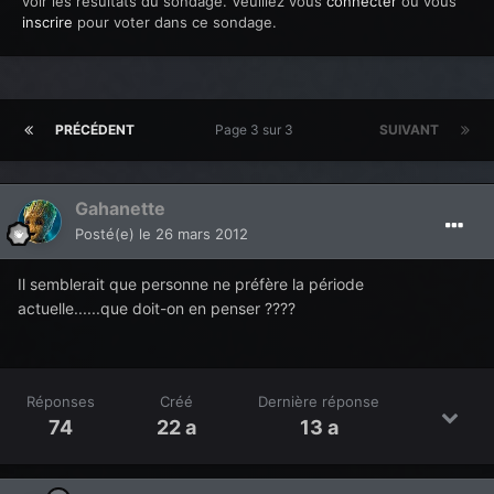
voir les résultats du sondage. Veuillez vous
connecter
ou vous
inscrire
pour voter dans ce sondage.
PRÉCÉDENT
Page 3 sur 3
SUIVANT
Gahanette
Posté(e)
le 26 mars 2012
Il semblerait que personne ne préfère la période
actuelle......que doit-on en penser ????
Réponses
Créé
Dernière réponse
74
22 a
13 a