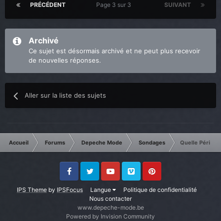
PRÉCÉDENT
Page 3 sur 3
SUIVANT
Archivé
Ce sujet est désormais archivé et ne peut plus recevoir
de nouvelles réponses.
Aller sur la liste des sujets
Accueil
Forums
Depeche Mode
Sondages
Quelle Période
Facebook
Twitter
Youtube
Vimeo
Pinterest
IPS Theme
by
IPSFocus
Langue
Politique de confidentialité
Nous contacter
www.depeche-mode.be
Powered by Invision Community