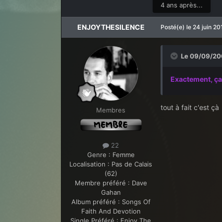
4 ans après...
ENJOYTHESILENCE
Posté(e)
le 24 juin 20
Le 09/09/2009
Exactement, ça 
tout à fait c'est çà
Membres
22
Genre :
Femme
Localisation :
Pas de Calais
(62)
Membre préféré :
Dave
Gahan
Album préféré :
Songs Of
Faith And Devotion
Single Préféré :
Enjoy The