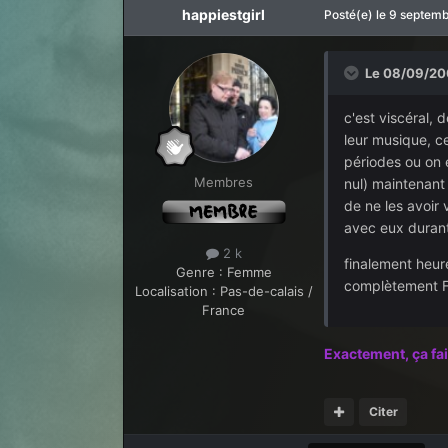
happiestgirl
Posté(e)
le 9 septem
Le 08/09/200
c'est viscéral, d
leur musique, ce
périodes ou on é
Membres
nul) maintenant 
de ne les avoir 
avec eux durant
2 k
finalement heure
Genre :
Femme
complètement FAN
Localisation :
Pas-de-calais /
France
Exactement, ça fai
Citer