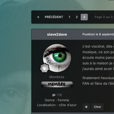
PRÉCÉDENT
1
2
3
Page 3 sur 
slave2dave
Posté(e)
le 8 septem
c'est viscéral, dès 
musique, ce son par
écoute moins parce 
suis à la maison je
j'aurais aimé avoi
Membres
finalement heureuse
FAN et fière de l'êtr
178
Genre :
Femme
Localisation :
côte d'azur
Citer