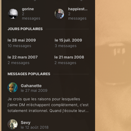
gorine
happiestgirl
2
2
messages
messages
JOURS POPULAIRES
le 28 mai 2009
le 15 juil. 2009
10 messages
3 messages
le 22 mars 2007
le 21 mars 2008
2 messages
2 messages
MESSAGES POPULAIRES
Gahanette
le 27 mai 2009
Je crois que les raisons pour lesquelles
j'aime DM m'échappent complètement, c'est
totalement irrationnel. Quand j'écoute leur...
Sevy
le 12 août 2018