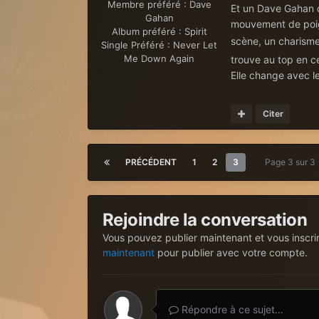
Membre préféré :
Dave
Et un Dave Gahan q
Gahan
mouvement de poign
Album préféré :
Spirit
scène, un charisme
Single Préféré :
Never Let
Me Down Again
trouve au top en c
Elle change avec l
Citer
PRÉCÉDENT
1
2
3
Page 3 sur 
Rejoindre la conversation
Vous pouvez publier maintenant et vous inscri
maintenant
pour publier avec votre compte.
Répondre à ce sujet…