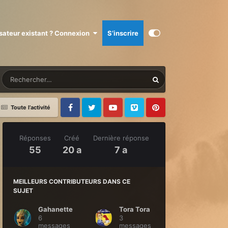
isateur existant ? Connexion
S’inscrire
Toute l’activité
Facebook
Twitter
Youtube
Vimeo
Pinterest
Réponses
Créé
Dernière réponse
55
20 a
7 a
MEILLEURS CONTRIBUTEURS DANS CE
SUJET
Gahanette
Tora Tora
6
3
messages
messages