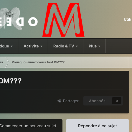
Util
tique
Activité
Radio & TV
Plus
es
Pourquoi aimez-vous tant DM???
 DM???
Partager
Abonnés
0
Commencer un nouveau sujet
Répondre à ce sujet