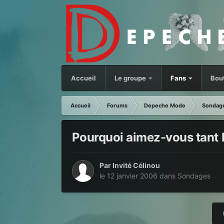
Accueil
Le groupe
Fans
Bou
Accueil
Forums
Depeche Mode
Sondag
Pourquoi aimez-vous tant
Par Invité Célinou
le 12 janvier 2006
dans
Sondages