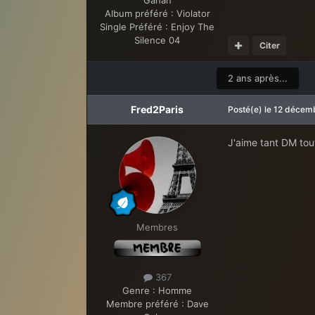
Album préféré :
Violator
Single Préféré :
Enjoy The
Silence 04
Citer
2 ans après...
Fred2Paris
Posté(e)
le 12 décem
J'aime tant DM tou
Membres
367
Genre :
Homme
Membre préféré :
Dave