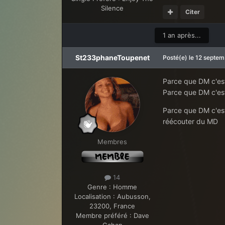
Silence
Citer
1 an après...
St233phaneToupenet
Posté(e)
le 12 septe
Parce que DM c'es
Parce que DM c'est
Parce que DM c'est
réécouter du MD
Membres
14
Genre :
Homme
Localisation :
Aubusson,
23200, France
Membre préféré :
Dave
Gahan