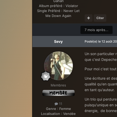
Gahan
Album préféré :
Violator
Single Préféré :
Never Let
Me Down Again
Citer
7 mois après...
Sevy
Posté(e)
le 12 août 2
Un son particulier 
que c'est Depeche
Pour moi c'est tou
Une écriture et de
qualité qu'en quan
Membres
en tant qu'auteur.
Un trio qui perdur
11
puisqu'unique en s
Genre :
Femme
énergie, de bonnes
Localisation :
Vendée