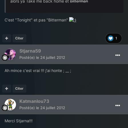
alors ya Take me back home et
Bitterman
C'est "Tonight" et pas "Bitterman"
Citer
1
Stjarna59
Posté(e)
le 24 juillet 2012
Ah mince c'est vrai !!! j'ai honte ; __ ;
Citer
Katmanlou73
Posté(e)
le 24 juillet 2012
Merci Stjarna!!!