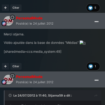
Citer
5
PersonalMode
Posté(e)
le 24 juillet 2012
Merci stjarna.
Vidéo ajoutée dans la base de données "Médias"
[sharedmedia=ccs:media_system:49]
Citer
1
PersonalMode
Posté(e)
le 24 juillet 2012
Le 24/07/2012 à 11:40, Stjarna59 a dit :