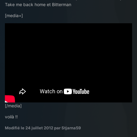
Take me back home et Bitterman
[media=]
[/media]
voilà !!
Modifié
le 24 juillet 2012
par Stjarna59