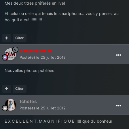
Mes deux titres préférés en live!
Et celui ou celle qui tenais le smartphone... vous y pensez au
bol qu'il a eu!!!!!!!!!!!!
Citer
PersonalMode
Posté(e)
le 25 juillet 2012
Nouvelles photos publiées
Citer
tchotes
Posté(e)
le 25 juillet 2012
E X C E L L E N T, M A G N I F I Q U E !!!!! que du bonheur