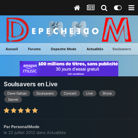
Accueil
Forums
Depeche Mode
Actualités
Soulsavers en 
Soulsavers en Live
Dave Gahan
Soulsavers
Concert
Live
Show
Secret
Par
PersonalMode
le 22 juillet 2012
dans
Actualités