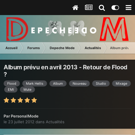
Accueil
Forums
Depeche Mode
Actualités
Album prévu en
Album prévu en avril 2013 - Retour de Flood
?
Flood
Mark Hellis
Album
Nouveau
Studio
Mixage
EMI
Mute
Par
PersonalMode
le 23 juillet 2012
dans
Actualités