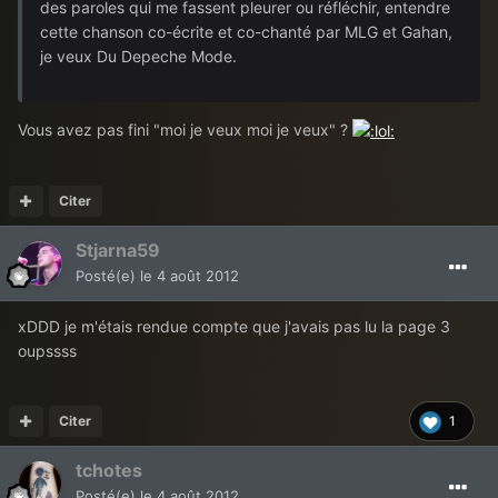
des paroles qui me fassent pleurer ou réfléchir, entendre
cette chanson co-écrite et co-chanté par MLG et Gahan,
je veux Du Depeche Mode.
Vous avez pas fini "moi je veux moi je veux" ?
Citer
Stjarna59
Posté(e)
le 4 août 2012
xDDD je m'étais rendue compte que j'avais pas lu la page 3
oupssss
Citer
1
tchotes
Posté(e)
le 4 août 2012