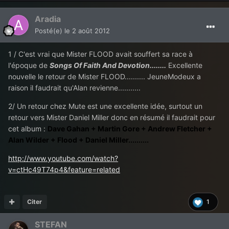
Aradia
Posté(e)
le 2 août 2012
1 / C'est vrai que Mister FLOOD avait souffert sa race à
l'époque de
Songs Of Faith And Devotion........
Excellente
nouvelle le retour de Mister FLOOD.......... JeuneModeux a
raison il faudrait qu'Alan revienne...........
2/ Un retour chez Mute est une excellente idée, surtout un
retour vers Mister Daniel Miller donc en résumé il faudrait pour
cet album :
Dave Gahan + Martin Gore + Andrew Fletcher +
Alan Wilder + Flood + Daniel Miller..........
http://www.youtube.com/watch?
v=ctHc49T74p4&feature=related
Citer
1
STEFAN