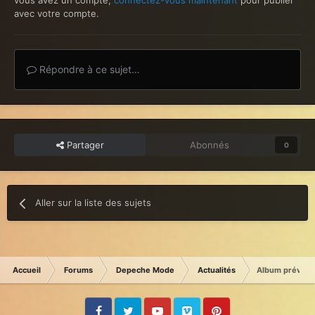
vous avez un compte,
connectez-vous maintenant
pour publier
avec votre compte.
Répondre à ce sujet…
Partager
Abonnés
0
Aller sur la liste des sujets
Accueil
Forums
Depeche Mode
Actualités
Album prévu en