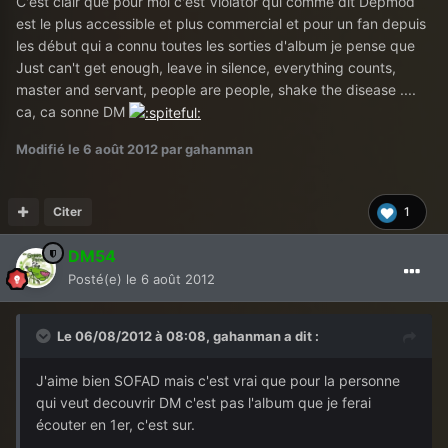
C'est clair que pour moi c'est Violator qui comme dit Depmod
est le plus accessible et plus commercial et pour un fan depuis
les début qui a connu toutes les sorties d'album je pense que
Just can't get enough, leave in silence, everything counts,
master and servant, people are people, shake the disease ....
ca, ca sonne DM
Modifié
le 6 août 2012
par gahanman
Citer
1
DM54
Posté(e)
le 6 août 2012
Le 06/08/2012 à 08:08, gahanman a dit :
J'aime bien SOFAD mais c'est vrai que pour la personne
qui veut decouvrir DM c'est pas l'album que je ferai
écouter en 1er, c'est sur.