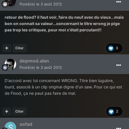
Posté(e)
le 3 août 2012
retour de flood? il faut voir, faire du neuf avec du vieux...mais
bon on connait sa valeur...concernant le titre wrong je pige
pas trop les critiques, pour moi c'était percutant!!
Citer
3
depmod.alan
Posté(e)
le 3 août 2012
D'accord avec toi concernant WRONG. Titre bien lugubre,
lourd, associé à un clip original digne d'un saw. Pour ce qui est
de Flood, ça ne peut pas faire de mal.
Citer
2
sofad