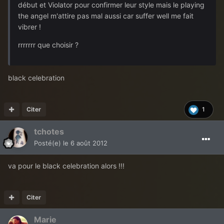
début et Violator pour confirmer leur style mais le playing
the angel m'attire pas mal aussi car suffer well me fait
vibrer !
rrrrrrr que choisir ?
black celebration
Citer
1
tchotes
Posté(e)
le 6 août 2012
va pour le black celebration alors !!!
Citer
Marie