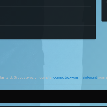
plus tard. Si vous avez un compte,
connectez-vous maintenant
pour p