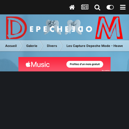
Accueil
Galerie
Divers
Les Capture Depeche Mode - Heaven