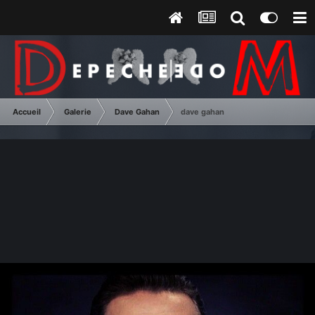
Accueil
Galerie
Dave Gahan
dave gahan