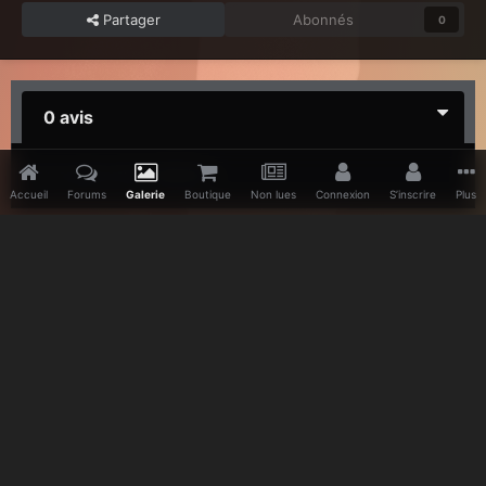
Partager
Abonnés
0
0 avis
Il n’y a aucun avis à afficher.
Accueil
Forums
Galerie
Boutique
Non lues
Connexion
S’inscrire
Plus
Accueil
Galerie
Depeche Mode
DM
Facebook
Twitter
Youtube
Vimeo
Pinterest
IPS Theme
by
IPSFocus
Langue
Politique de confidentialité
Nous contacter
www.depeche-mode.be
Powered by Invision Community