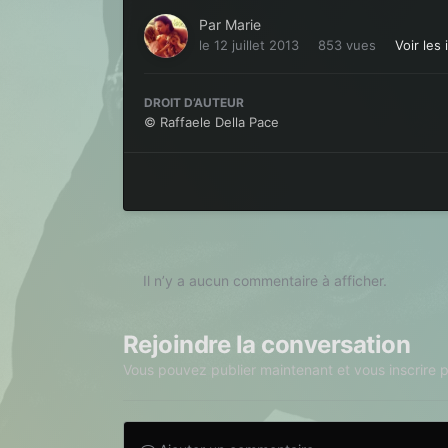
Par
Marie
le 12 juillet 2013
853 vues
Voir les
DROIT D’AUTEUR
© Raffaele Della Pace
Il n’y a aucun commentaire à afficher.
Rejoindre la conversation
Vous pouvez publier maintenant et vous inscrire 