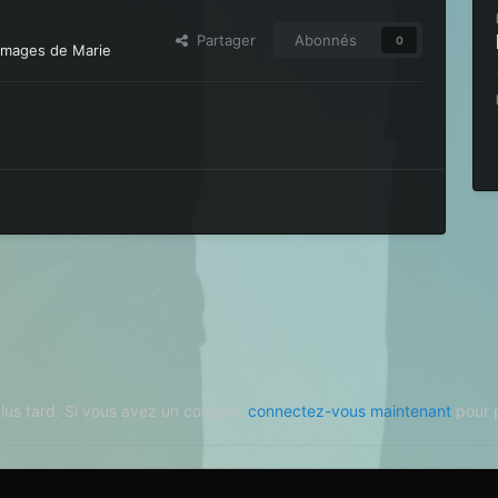
Partager
Abonnés
0
 images de Marie
plus tard. Si vous avez un compte,
connectez-vous maintenant
pour p