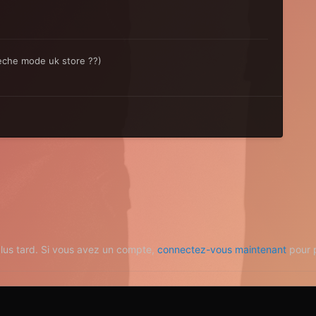
peche mode uk store ??)
plus tard. Si vous avez un compte,
connectez-vous maintenant
pour p