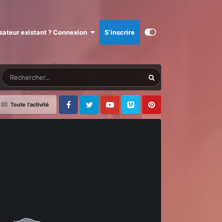
isateur existant ? Connexion
S’inscrire
Toute l’activité
Facebook
Twitter
Youtube
Vimeo
Pinterest