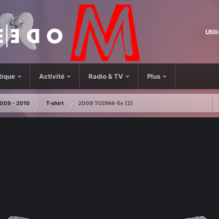
Util
tique
Activité
Radio & TV
Plus
009 - 2010
T-shirt
2009 TODM4-5x (2)