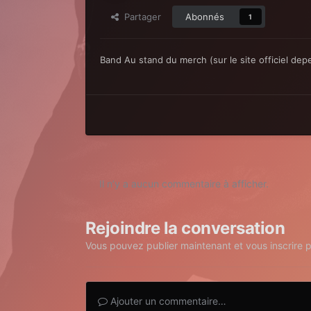
Partager
Abonnés
1
Band Au stand du merch (sur le site officiel de
Il n’y a aucun commentaire à afficher.
Rejoindre la conversation
Vous pouvez publier maintenant et vous inscrire 
Ajouter un commentaire…