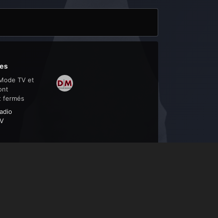
es
Mode TV et
ont
t fermés
adio
V
Toute l’activité
www.depeche-mode.be