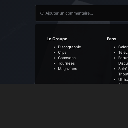
Ajouter un commentaire…
Le Groupe
Fans
Discographie
Galer
Clips
Télé
Chansons
Foru
Tournées
Discu
Magazines
Soiré
Tribu
Utili
Clas
Accueil
Galerie
Concerts Tribute
The Sn
IPS Theme
by
IPSFocus