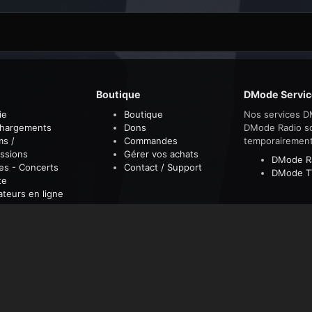
Boutique
DMode Servic
ie
Boutique
Nos services D
chargements
Dons
DMode Radio s
ms /
Commandes
temporairemen
ssions
Gérer vos achats
DMode R
es - Concerts
Contact / Support
DMode T
te
sateurs en ligne
sement
eakers 08/07/2011
261994