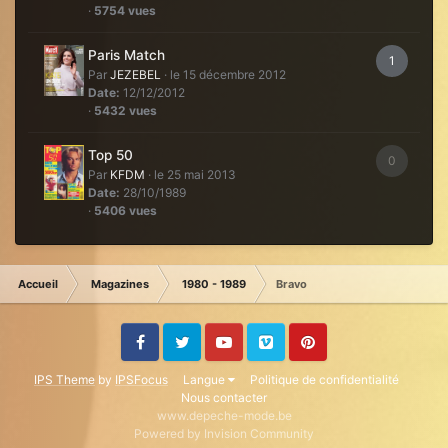
·
5754 vues
Paris Match
1
Par
JEZEBEL
·
le 15 décembre 2012
Date:
12/12/2012
·
5432 vues
Top 50
0
Par
KFDM
·
le 25 mai 2013
Date:
28/10/1989
·
5406 vues
Accueil
Magazines
1980 - 1989
Bravo
Facebook
Twitter
Youtube
Vimeo
Pinterest
IPS Theme
by
IPSFocus
Langue
Politique de confidentialité
Nous contacter
www.depeche-mode.be
Powered by Invision Community