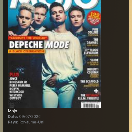
Mojo
Date:
09/07/2026
Pays:
Royaume-Uni