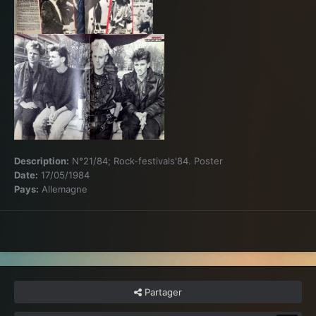
Description:
N°21/84; Rock-festivals'84. Poster
Date:
17/05/1984
Pays:
Allemagne
Partager