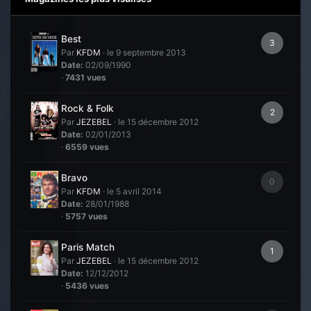
Best
3
Par
KFDM
·
le 9 septembre 2013
Date:
02/09/1990
·
7431 vues
Rock & Folk
2
Par
JEZEBEL
·
le 15 décembre 2012
Date:
02/01/2013
·
6559 vues
Bravo
0
Par
KFDM
·
le 5 avril 2014
Date:
28/01/1988
·
5757 vues
Paris Match
1
Par
JEZEBEL
·
le 15 décembre 2012
Date:
12/12/2012
·
5436 vues