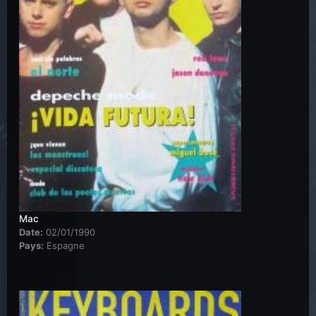
Mac
Date:
02/01/1990
Pays:
Espagne