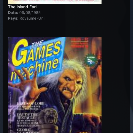
The Island Earl
Date:
06/08/1985
Pays:
Royaume-Uni