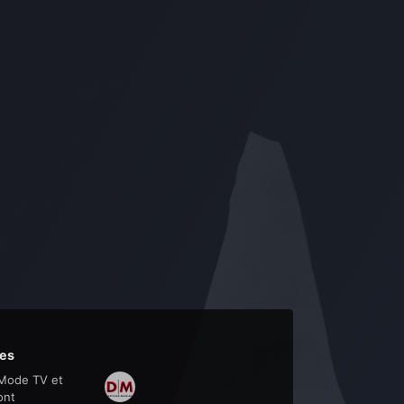
es
Mode TV et
ont