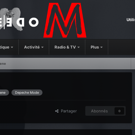
Util
tique
Activité
Radio & TV
Plus
zene
ene
Depeche Mode
Partager
Abonnés
0