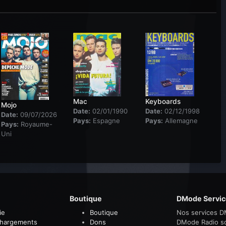
Mac
Keyboards
Mojo
Date:
02/01/1990
Date:
02/12/1998
Date:
09/07/2026
Pays:
Espagne
Pays:
Allemagne
Pays:
Royaume-
Uni
Boutique
DMode Servic
ie
Boutique
Nos services D
chargements
Dons
DMode Radio s