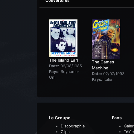
Couvertures
The Island Earl
The Games
Date:
06/08/1985
Machine
Pays:
Royaume-
Date:
02/07/1993
Uni
Pays:
Italie
Le Groupe
Fans
Discographie
Galer
Clips
Télé