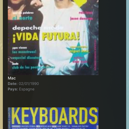
Mac
Date:
02/01/1990
Pays:
Espagne