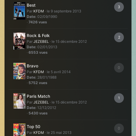
Best
3
Par
KFDM
·
le 9 septembre 2013
Date:
02/09/1990
·
7426 vues
Rock & Folk
2
Par
JEZEBEL
·
le 15 décembre 2012
Date:
02/01/2013
·
6553 vues
Bravo
0
Par
KFDM
·
le 5 avril 2014
Date:
28/01/1988
·
5752 vues
Paris Match
1
Par
JEZEBEL
·
le 15 décembre 2012
Date:
12/12/2012
·
5430 vues
Top 50
0
Par
KFDM
·
le 25 mai 2013