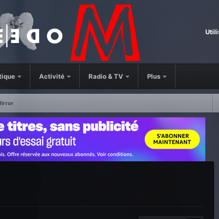
Util
tique
Activité
Radio & TV
Plus
irror