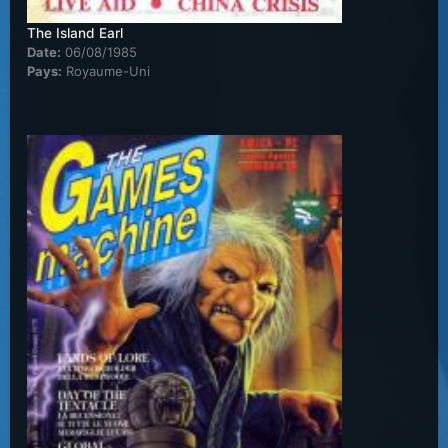
The Island Earl
Date:
06/08/1985
Pays:
Royaume-Uni