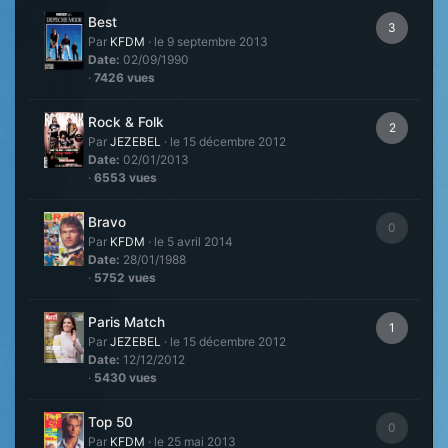
Best
3
Par
KFDM
·
le 9 septembre 2013
Date:
02/09/1990
·
7426 vues
Rock & Folk
2
Par
JEZEBEL
·
le 15 décembre 2012
Date:
02/01/2013
·
6553 vues
Bravo
0
Par
KFDM
·
le 5 avril 2014
Date:
28/01/1988
·
5752 vues
Paris Match
1
Par
JEZEBEL
·
le 15 décembre 2012
Date:
12/12/2012
·
5430 vues
Top 50
0
Par
KFDM
·
le 25 mai 2013