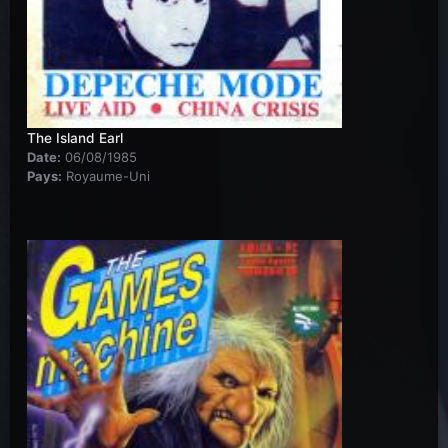
The Island Earl
Date:
06/08/1985
Pays:
Royaume-Uni