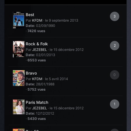
Best
3
Par
KFDM
·
le 9 septembre 2013
Date:
02/09/1990
·
7426 vues
Rock & Folk
2
Par
JEZEBEL
·
le 15 décembre 2012
Date:
02/01/2013
·
6553 vues
Bravo
0
Par
KFDM
·
le 5 avril 2014
Date:
28/01/1988
·
5752 vues
Paris Match
1
Par
JEZEBEL
·
le 15 décembre 2012
Date:
12/12/2012
·
5430 vues