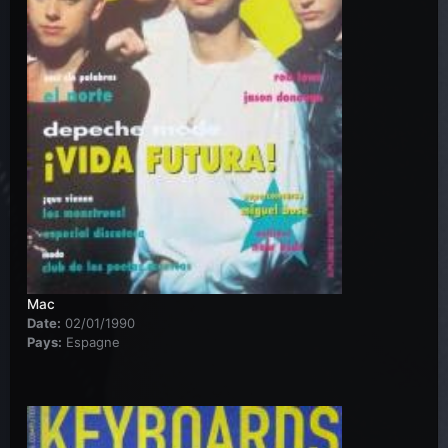
Mac
Date:
02/01/1990
Pays:
Espagne