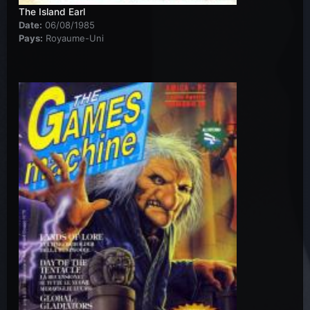
The Island Earl
Date:
06/08/1985
Pays:
Royaume-Uni