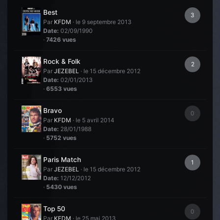
Best
3
Par
KFDM
·
le 9 septembre 2013
Date:
02/09/1990
·
7426 vues
Rock & Folk
2
Par
JEZEBEL
·
le 15 décembre 2012
Date:
02/01/2013
·
6553 vues
Bravo
0
Par
KFDM
·
le 5 avril 2014
Date:
28/01/1988
·
5752 vues
Paris Match
1
Par
JEZEBEL
·
le 15 décembre 2012
Date:
12/12/2012
·
5430 vues
Top 50
0
Par
KFDM
·
le 25 mai 2013