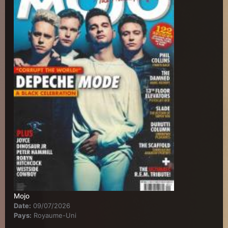
Mojo
Date:
09/07/2026
Pays:
Royaume-Uni