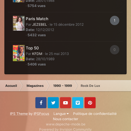
Date:
28/01/1988
·
5754 vues
Paris Match
1
Par
JEZEBEL
·
le 15 décembre 2012
Date:
12/12/2012
·
5432 vues
Top 50
0
Par
KFDM
·
le 25 mai 2013
Date:
28/10/1989
·
5406 vues
Accueil
Magazines
1990 - 1999
Rock De Lux
Facebook
Twitter
Youtube
Vimeo
Pinterest
IPS Theme
by
IPSFocus
Langue
Politique de confidentialité
Nous contacter
www.depeche-mode.be
Powered by Invision Community