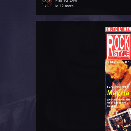
Par
KFDM
le 12 mars