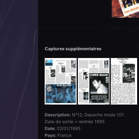
Captures supplémentaires
Description:
N°12; Depeche mode 101.
Date de sortie = rentrée 1995
Date:
02/01/1995
Pays:
France