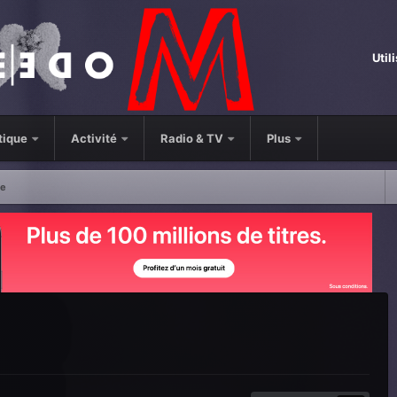
Util
tique
Activité
Radio & TV
Plus
le