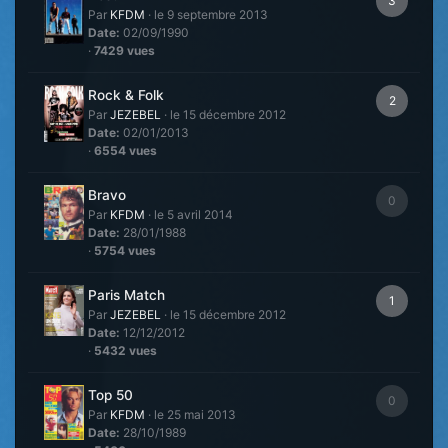
3
Par
KFDM
·
le 9 septembre 2013
Date:
02/09/1990
·
7429 vues
Rock & Folk
2
Par
JEZEBEL
·
le 15 décembre 2012
Date:
02/01/2013
·
6554 vues
Bravo
0
Par
KFDM
·
le 5 avril 2014
Date:
28/01/1988
·
5754 vues
Paris Match
1
Par
JEZEBEL
·
le 15 décembre 2012
Date:
12/12/2012
·
5432 vues
Top 50
0
Par
KFDM
·
le 25 mai 2013
Date:
28/10/1989