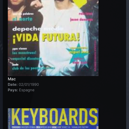
Mac
Date:
02/01/1990
Pays:
Espagne