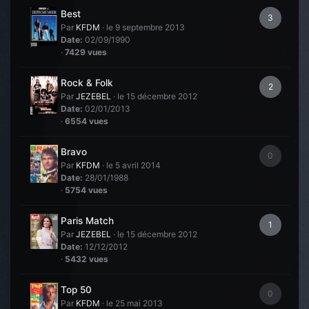
Best
3
Par
KFDM
·
le 9 septembre 2013
Date:
02/09/1990
·
7429 vues
Rock & Folk
2
Par
JEZEBEL
·
le 15 décembre 2012
Date:
02/01/2013
·
6554 vues
Bravo
0
Par
KFDM
·
le 5 avril 2014
Date:
28/01/1988
·
5754 vues
Paris Match
1
Par
JEZEBEL
·
le 15 décembre 2012
Date:
12/12/2012
·
5432 vues
Top 50
0
Par
KFDM
·
le 25 mai 2013