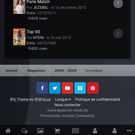
Paris Match
1
Par
JEZEBEL
·
le 15 décembre 2012
Date:
12/12/2012
·
5429 vues
Top 50
0
Par
KFDM
·
le 25 mai 2013
Date:
28/10/1989
·
5402 vues
Accueil
Magazines
2000 - 2009
Crossbeat
Facebook
Twitter
Youtube
Vimeo
Pinterest
IPS Theme
by
IPSFocus
Langue
Politique de confidentialité
Nous contacter
www.depeche-mode.be
Powered by Invision Community