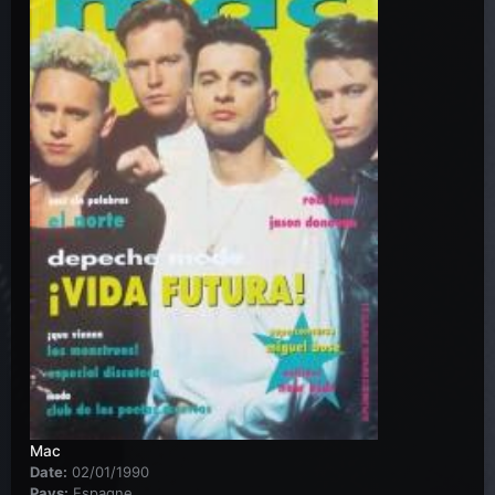
Mac
Date:
02/01/1990
Pays:
Espagne