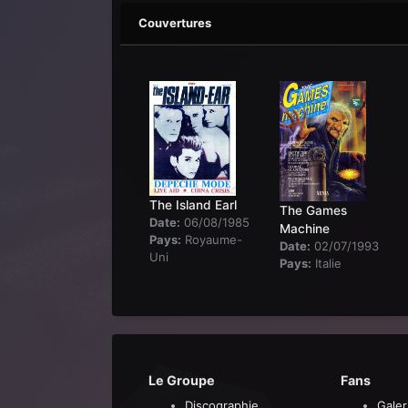
Couvertures
The Island Earl
The Games
Date:
06/08/1985
Machine
Pays:
Royaume-
Date:
02/07/1993
Uni
Pays:
Italie
Le Groupe
Fans
Discographie
Galer