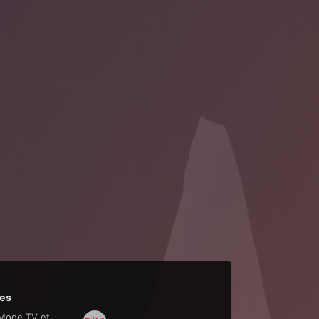
es
Mode TV et