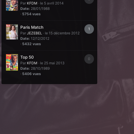
Par
KFDM
·
le 5 avril 2014
Date:
28/01/1988
·
5754 vues
Paris Match
1
Par
JEZEBEL
·
le 15 décembre 2012
Date:
12/12/2012
·
5432 vues
Top 50
0
Par
KFDM
·
le 25 mai 2013
Date:
28/10/1989
·
5406 vues