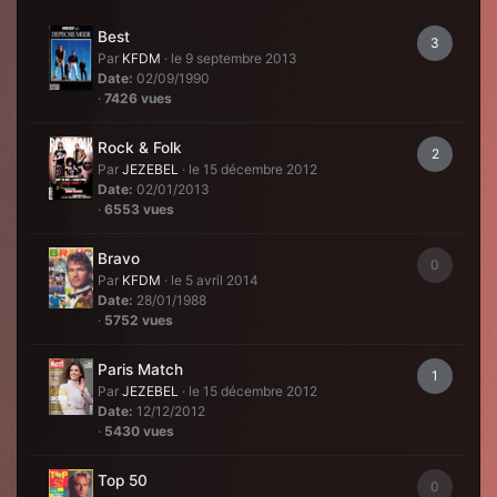
Best
3
Par
KFDM
·
le 9 septembre 2013
Date:
02/09/1990
·
7426 vues
Rock & Folk
2
Par
JEZEBEL
·
le 15 décembre 2012
Date:
02/01/2013
·
6553 vues
Bravo
0
Par
KFDM
·
le 5 avril 2014
Date:
28/01/1988
·
5752 vues
Paris Match
1
Par
JEZEBEL
·
le 15 décembre 2012
Date:
12/12/2012
·
5430 vues
Top 50
0