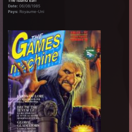
The Island Earl
Date:
06/08/1985
Pays:
Royaume-Uni