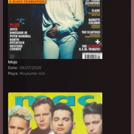
Mojo
Date:
09/07/2026
Pays:
Royaume-Uni