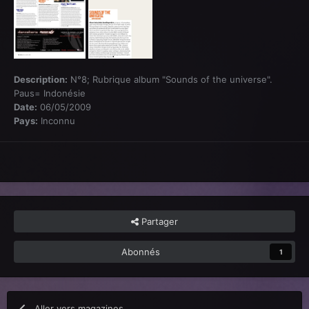
Description:
N°8; Rubrique album "Sounds of the universe".
Paus= Indonésie
Date:
06/05/2009
Pays:
Inconnu
Partager
Abonnés
1
Aller vers magazines