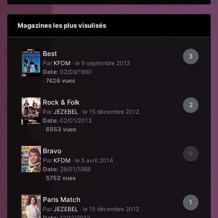
Magazines les plus visulisés
Best
3
Par
KFDM
·
le 9 septembre 2013
Date:
02/09/1990
·
7426 vues
Rock & Folk
2
Par
JEZEBEL
·
le 15 décembre 2012
Date:
02/01/2013
·
6553 vues
Bravo
0
Par
KFDM
·
le 5 avril 2014
Date:
28/01/1988
·
5752 vues
Paris Match
1
Par
JEZEBEL
·
le 15 décembre 2012
Date:
12/12/2012