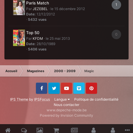
Paris Match
1
Par
JEZEBEL
·
le 15 décembre 2012
Date:
12/12/2012
·
5432 vues
Top 50
0
Par
KFDM
·
le 25 mai 2013
Date:
28/10/1989
·
5406 vues
Accueil
Magazines
2000 - 2009
Magic
Facebook
Twitter
Youtube
Vimeo
Pinterest
IPS Theme
by
IPSFocus
Langue
Politique de confidentialité
Nous contacter
www.depeche-mode.be
Powered by Invision Community