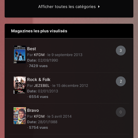
Afficher toutes les catégories
Magazines les plus visulisés
Best
3
Par
KFDM
·
le 9 septembre 2013
Date:
02/09/1990
·
7429 vues
Rock & Folk
2
Par
JEZEBEL
·
le 15 décembre 2012
Date:
02/01/2013
·
6554 vues
Bravo
0
Par
KFDM
·
le 5 avril 2014
Date:
28/01/1988
·
5754 vues