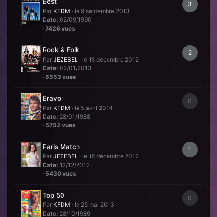
Best
3
Par
KFDM
·
le 9 septembre 2013
Date:
02/09/1990
·
7426 vues
Rock & Folk
2
Par
JEZEBEL
·
le 15 décembre 2012
Date:
02/01/2013
·
6553 vues
Bravo
0
Par
KFDM
·
le 5 avril 2014
Date:
28/01/1988
·
5752 vues
Paris Match
1
Par
JEZEBEL
·
le 15 décembre 2012
Date:
12/12/2012
·
5430 vues
Top 50
0
Par
KFDM
·
le 25 mai 2013
Date:
28/10/1989