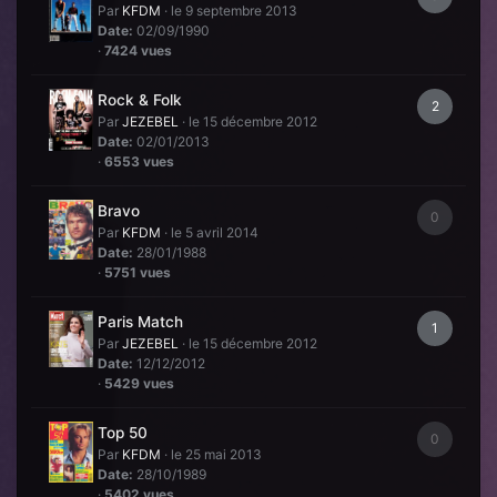
Par
KFDM
·
le 9 septembre 2013
Date:
02/09/1990
·
7424 vues
Rock & Folk
2
Par
JEZEBEL
·
le 15 décembre 2012
Date:
02/01/2013
·
6553 vues
Bravo
0
Par
KFDM
·
le 5 avril 2014
Date:
28/01/1988
·
5751 vues
Paris Match
1
Par
JEZEBEL
·
le 15 décembre 2012
Date:
12/12/2012
·
5429 vues
Top 50
0
Par
KFDM
·
le 25 mai 2013
Date:
28/10/1989
·
5402 vues