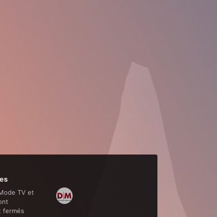
es
Mode TV et
ont
t fermés