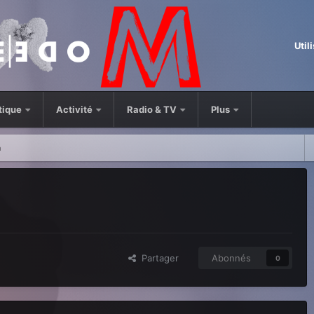
Util
tique
Activité
Radio & TV
Plus
a
Partager
Abonnés
0