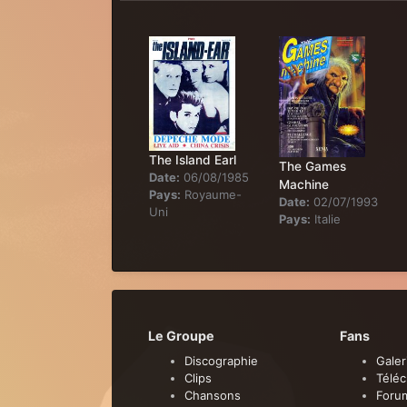
The Island Earl
The Games
Date:
06/08/1985
Machine
Pays:
Royaume-
Date:
02/07/1993
Uni
Pays:
Italie
Le Groupe
Fans
Discographie
Galer
Clips
Télé
Chansons
Foru