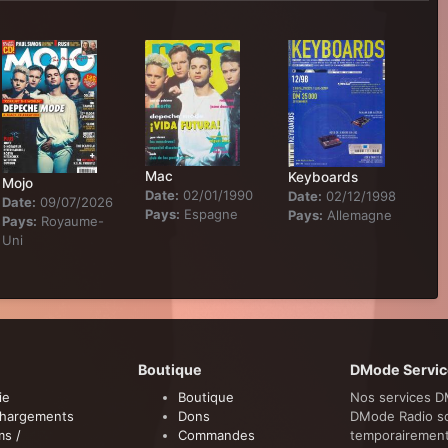
Mac
Keyboards
Mojo
Date:
02/01/1990
Date:
02/12/1998
Date:
09/07/2026
Pays:
Espagne
Pays:
Allemagne
Pays:
Royaume-
Uni
Boutique
DMode Servic
ie
Boutique
Nos services D
chargements
Dons
DMode Radio s
ms /
Commandes
temporairemen