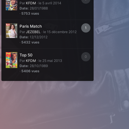
Par
KFDM
·
le 5 avril 2014
Date:
28/01/1988
·
5753 vues
Paris Match
1
Par
JEZEBEL
·
le 15 décembre 2012
Date:
12/12/2012
·
5432 vues
Top 50
0
Par
KFDM
·
le 25 mai 2013
Date:
28/10/1989
·
5406 vues