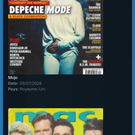
Mojo
Date:
09/07/2026
Pays:
Royaume-Uni