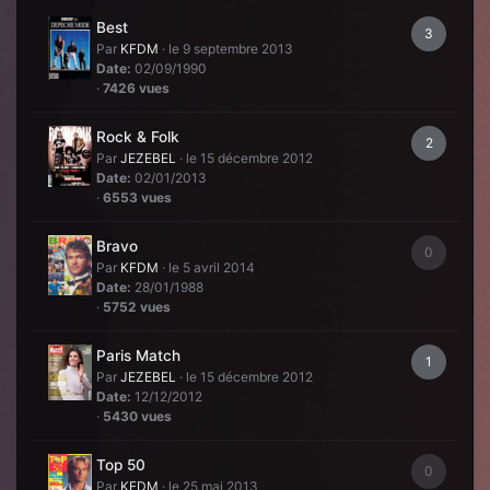
Best
3
Par
KFDM
·
le 9 septembre 2013
Date:
02/09/1990
·
7426 vues
Rock & Folk
2
Par
JEZEBEL
·
le 15 décembre 2012
Date:
02/01/2013
·
6553 vues
Bravo
0
Par
KFDM
·
le 5 avril 2014
Date:
28/01/1988
·
5752 vues
Paris Match
1
Par
JEZEBEL
·
le 15 décembre 2012
Date:
12/12/2012
·
5430 vues
Top 50
0
Par
KFDM
·
le 25 mai 2013