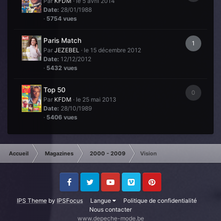
Par
KFDM
·
le 5 avril 2014
Date:
28/01/1988
·
5754 vues
Paris Match
1
Par
JEZEBEL
·
le 15 décembre 2012
Date:
12/12/2012
·
5432 vues
Top 50
0
Par
KFDM
·
le 25 mai 2013
Date:
28/10/1989
·
5406 vues
Accueil
Magazines
2000 - 2009
Vision
Facebook
Twitter
Youtube
Vimeo
Pinterest
IPS Theme
by
IPSFocus
Langue
Politique de confidentialité
Nous contacter
www.depeche-mode.be