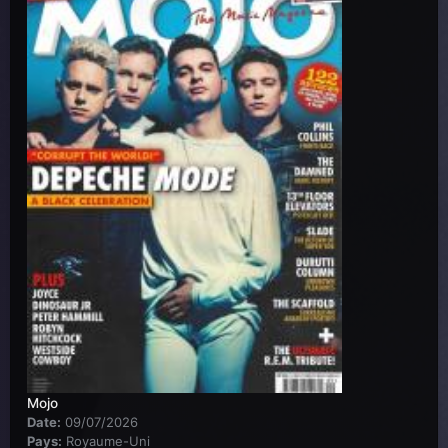
Mojo
Date:
09/07/2026
Pays:
Royaume-Uni