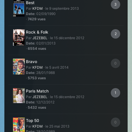
Best
3
Par
KFDM
·
le 9 septembre 2013
Date:
02/09/1990
·
7429 vues
Rock & Folk
2
Par
JEZEBEL
·
le 15 décembre 2012
Date:
02/01/2013
·
6554 vues
Bravo
0
Par
KFDM
·
le 5 avril 2014
Date:
28/01/1988
·
5753 vues
Paris Match
1
Par
JEZEBEL
·
le 15 décembre 2012
Date:
12/12/2012
·
5432 vues
Top 50
0
Par
KFDM
·
le 25 mai 2013
Date:
28/10/1989