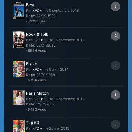
Best
3
Par
KFDM
·
le 9 septembre 2013
Date:
02/09/1990
·
7429 vues
Rock & Folk
2
Par
JEZEBEL
·
le 15 décembre 2012
Date:
02/01/2013
·
6554 vues
Bravo
0
Par
KFDM
·
le 5 avril 2014
Date:
28/01/1988
·
5754 vues
Paris Match
1
Par
JEZEBEL
·
le 15 décembre 2012
Date:
12/12/2012
·
5432 vues
Top 50
0
Par
KFDM
·
le 25 mai 2013