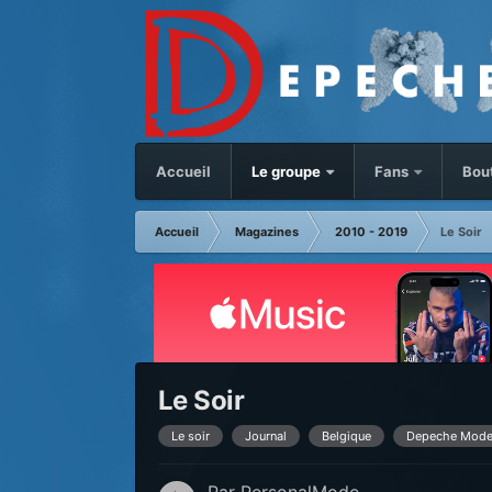
Accueil
Le groupe
Fans
Bou
Accueil
Magazines
2010 - 2019
Le Soir
Le Soir
Le soir
Journal
Belgique
Depeche Mod