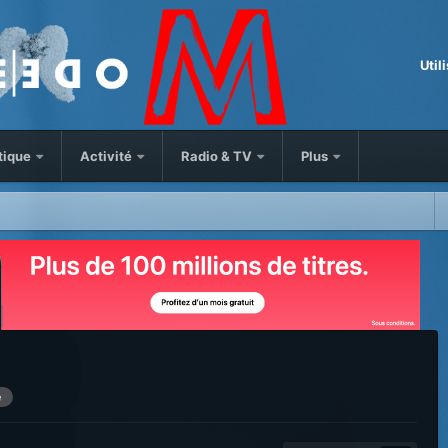
Util
tique
Activité
Radio & TV
Plus
e