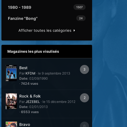
1980 - 1989
1507
Fanzine "Bong"
24
Afficher toutes les catégories
Magazines les plus visulisés
Best
3
Par
KFDM
·
le 9 septembre 2013
Date:
02/09/1990
·
7424 vues
Rock & Folk
2
Par
JEZEBEL
·
le 15 décembre 2012
Date:
02/01/2013
·
6553 vues
Bravo
0