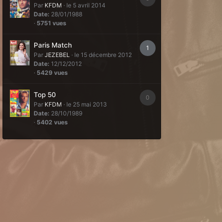
Par
KFDM
·
le 5 avril 2014
Date:
28/01/1988
·
5751 vues
Paris Match
1
Par
JEZEBEL
·
le 15 décembre 2012
Date:
12/12/2012
·
5429 vues
Top 50
0
Par
KFDM
·
le 25 mai 2013
Date:
28/10/1989
·
5402 vues