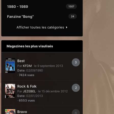
1980 - 1989
1507
Fanzine "Bong"
24
Afficher toutes les catégories
Magazines les plus visulisés
Best
3
Par
KFDM
·
le 9 septembre 2013
Date:
02/09/1990
·
7424 vues
Rock & Folk
2
Par
JEZEBEL
·
le 15 décembre 2012
Date:
02/01/2013
·
6553 vues
Bravo
0