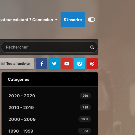
isateur existant ? Connexion
S’inscrire
Toute l’activité
Facebook
Twitter
Youtube
Vimeo
Pinterest
Catégories
2020 - 2029
269
2010 - 2019
789
2000 - 2009
1031
1990 - 1999
1033