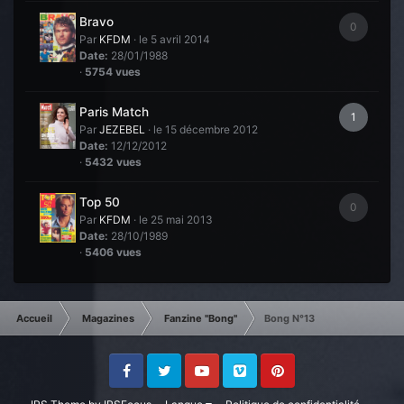
Bravo
0
Par
KFDM
·
le 5 avril 2014
Date:
28/01/1988
·
5754 vues
Paris Match
1
Par
JEZEBEL
·
le 15 décembre 2012
Date:
12/12/2012
·
5432 vues
Top 50
0
Par
KFDM
·
le 25 mai 2013
Date:
28/10/1989
·
5406 vues
Accueil
Magazines
Fanzine "Bong"
Bong N°13
Facebook
Twitter
Youtube
Vimeo
Pinterest