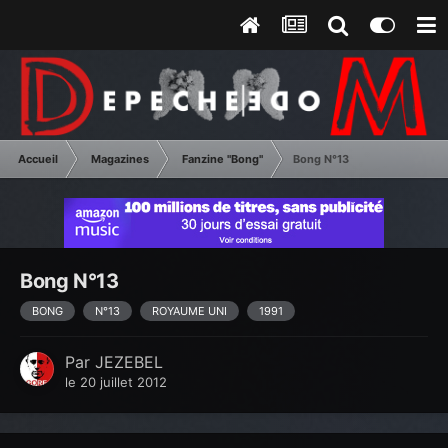
Accueil
Magazines
Fanzine "Bong"
Bong N°13
Bong N°13
BONG
N°13
ROYAUME UNI
1991
Par
JEZEBEL
le 20 juillet 2012