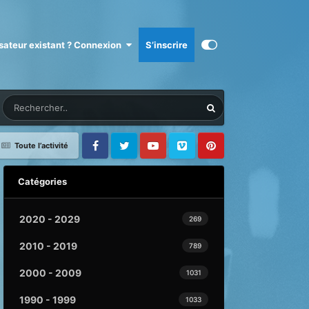
isateur existant ? Connexion
S’inscrire
Toute l’activité
Facebook
Twitter
Youtube
Vimeo
Pinterest
Catégories
2020 - 2029
269
2010 - 2019
789
2000 - 2009
1031
1990 - 1999
1033