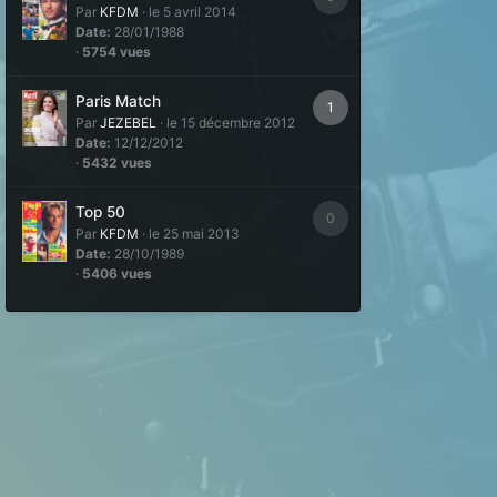
Par
KFDM
·
le 5 avril 2014
Date:
28/01/1988
·
5754 vues
Paris Match
1
Par
JEZEBEL
·
le 15 décembre 2012
Date:
12/12/2012
·
5432 vues
Top 50
0
Par
KFDM
·
le 25 mai 2013
Date:
28/10/1989
·
5406 vues