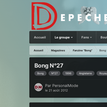
Accueil
Le groupe
Fans
Bou
Accueil
Magazines
Fanzine "Bong"
Bong 
Bong N°27
Bong
N°27
1996
Angleterre
Royau
Par
PersonalMode
le 21 août 2012