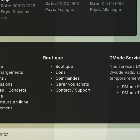
Date:
02/01/1990
Date:
02/12/1998
Date:
09/07/2026
Pays:
Espagne
Pays:
Allemagne
Pays:
Royaume-
Uni
Boutique
DMode Servic
ie
Boutique
Nos services D
chargements
Dons
DMode Radio s
ms /
Commandes
temporairemen
ssions
Gérer vos achats
DMode R
es - Concerts
Contact / Support
DMode T
te
sateurs en ligne
sement
N°27