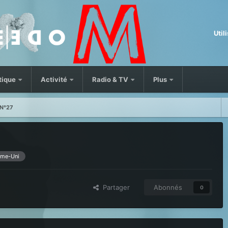
Util
tique
Activité
Radio & TV
Plus
N°27
me-Uni
Partager
Abonnés
0