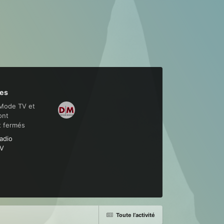
es
Mode TV et
ont
t fermés
adio
V
Toute l’activité