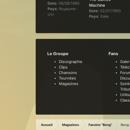
Date:
06/08/1985
Machine
Pays:
Royaume-
Date:
02/07/1993
Uni
Pays:
Italie
Le Groupe
Fans
Discographie
Galer
Clips
Télé
Chansons
Foru
Tournées
Discu
Magazines
Soiré
Tribu
Utili
Clas
Accueil
Magazines
Fanzine "Bong"
Bong 