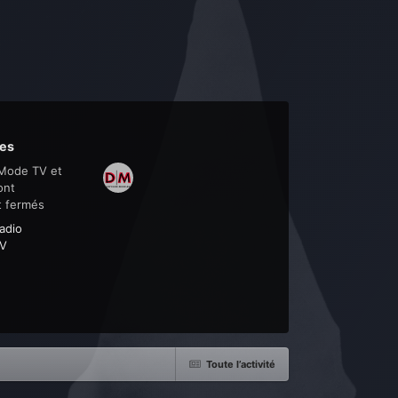
es
Mode TV et
ont
t fermés
adio
V
Toute l’activité