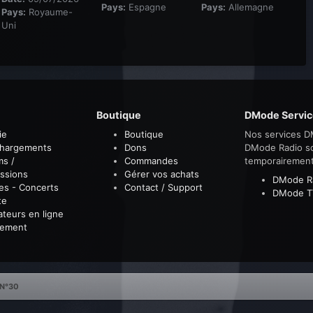
Pays:
Espagne
Pays:
Allemagne
Pays:
Royaume-
Uni
Boutique
DMode Servic
ie
Boutique
Nos services D
chargements
Dons
DMode Radio s
ms /
Commandes
temporairemen
ssions
Gérer vos achats
DMode R
es - Concerts
Contact / Support
DMode T
te
sateurs en ligne
sement
 N°30