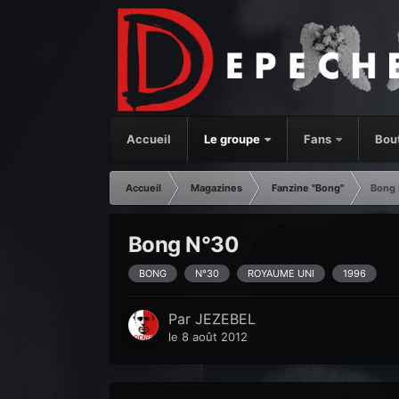
Accueil
Le groupe
Fans
Bou
Accueil
Magazines
Fanzine "Bong"
Bong
Bong N°30
BONG
N°30
ROYAUME UNI
1996
Par
JEZEBEL
le 8 août 2012