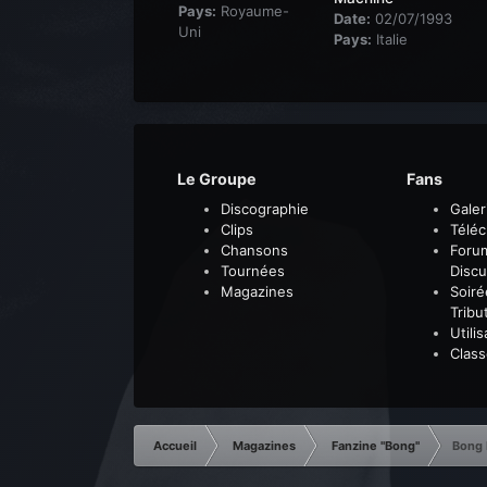
Pays:
Royaume-
Date:
02/07/1993
Uni
Pays:
Italie
Le Groupe
Fans
Discographie
Galer
Clips
Télé
Chansons
Foru
Tournées
Discu
Magazines
Soiré
Tribu
Utili
Clas
Accueil
Magazines
Fanzine "Bong"
Bong