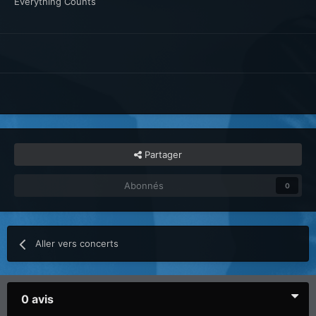
Everything Counts
Partager
Abonnés
0
Aller vers concerts
0 avis