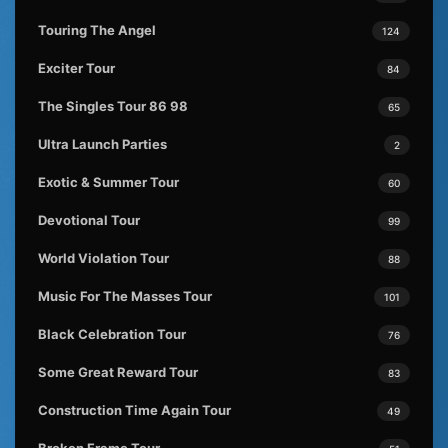
Touring The Angel
124
Exciter Tour
84
The Singles Tour 86 98
65
Ultra Launch Parties
2
Exotic & Summer Tour
60
Devotional Tour
99
World Violation Tour
88
Music For The Masses Tour
101
Black Celebration Tour
76
Some Great Reward Tour
83
Construction Time Again Tour
49