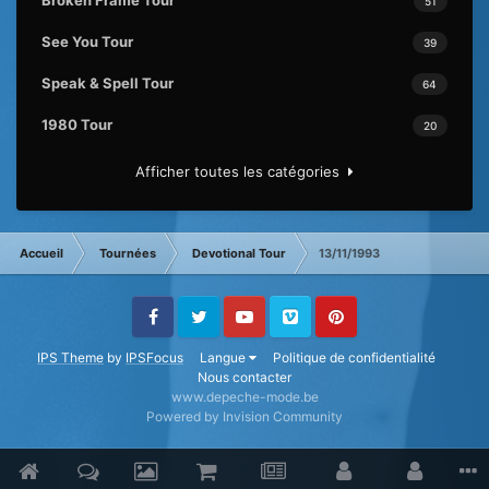
Broken Frame Tour
51
See You Tour
39
Speak & Spell Tour
64
1980 Tour
20
Afficher toutes les catégories
Accueil
Tournées
Devotional Tour
13/11/1993
Facebook
Twitter
Youtube
Vimeo
Pinterest
IPS Theme
by
IPSFocus
Langue
Politique de confidentialité
Nous contacter
www.depeche-mode.be
Powered by Invision Community