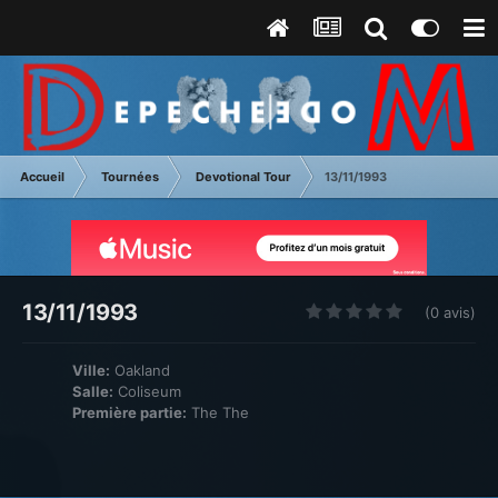
Accueil
Tournées
Devotional Tour
13/11/1993
13/11/1993
(0 avis)
Ville:
Oakland
Salle:
Coliseum
Première partie:
The The