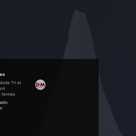
es
Mode TV et
ont
t fermés
adio
V