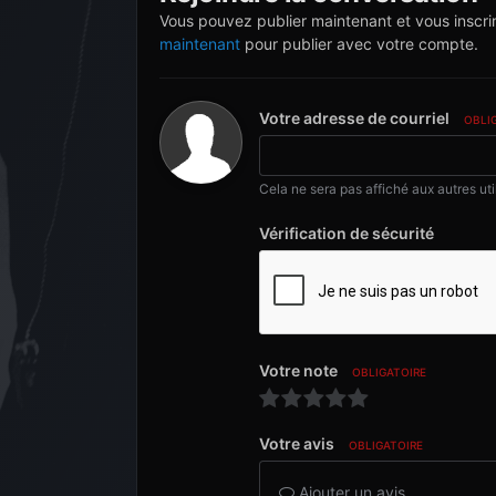
Vous pouvez publier maintenant et vous inscri
maintenant
pour publier avec votre compte.
Votre adresse de courriel
OBLI
Cela ne sera pas affiché aux autres uti
Vérification de sécurité
Votre note
OBLIGATOIRE
Votre avis
OBLIGATOIRE
Ajouter un avis…