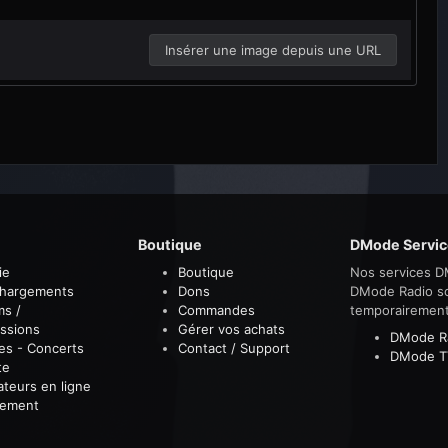
Insérer une image depuis une URL
Boutique
DMode Servic
ie
Boutique
Nos services D
chargements
Dons
DMode Radio s
ms /
Commandes
temporairemen
ssions
Gérer vos achats
DMode R
es - Concerts
Contact / Support
DMode T
te
sateurs en ligne
sement