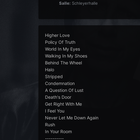
Salle:
Schleyerhalle
Higher Love
Policy Of Truth
World In My Eyes
Walking In My Shoes
Behind The Wheel
Halo
Stripped
Condemnation
A Question Of Lust
Death's Door
Get Right With Me
I Feel You
Never Let Me Down Again
Rush
In Your Room
----------