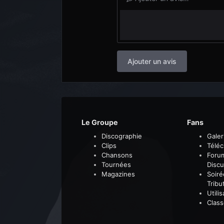
Ajouter un avis
Le Groupe
Fans
Discographie
Galer
Clips
Télé
Chansons
Foru
Tournées
Discu
Magazines
Soiré
Tribu
Utili
Clas