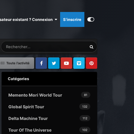
isateur existant ? Connexion
S’inscrire
Toute l’activité
Facebook
Twitter
Youtube
Vimeo
Pinterest
Catégories
Memento Mori World Tour
81
Global Spirit Tour
132
Delta Machine Tour
112
Tour Of The Universe
102