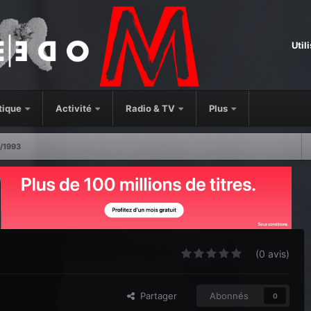
Util
tique
Activité
Radio & TV
Plus
/1993
(0 avis)
Partager
Abonnés
0