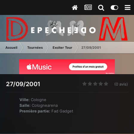
Accueil
Tournées
Exciter Tour
27/09/2001
27/09/2001
(0 avis)
Ville:
Cologne
Salle:
Colognearena
Première partie:
Fad Gadget