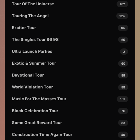
Tour Of The Universe
102
Touring The Angel
124
Exciter Tour
84
The Singles Tour 86 98
65
Ultra Launch Parties
2
Exotic & Summer Tour
60
Devotional Tour
99
World Violation Tour
88
Music For The Masses Tour
101
Black Celebration Tour
76
Some Great Reward Tour
83
Construction Time Again Tour
49