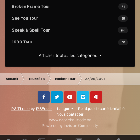
Broken Frame Tour
51
See You Tour
39
Speak & Spell Tour
64
1980 Tour
20
Afficher toutes les catégories
Accueil
Tournées
Exciter Tour
27/09/2001
Facebook
Twitter
Youtube
Vimeo
Pinterest
IPS Theme
by
IPSFocus
Langue
Politique de confidentialité
Nous contacter
www.depeche-mode.be
Powered by Invision Community