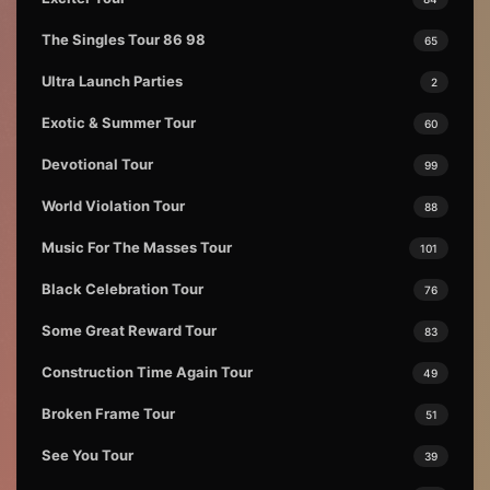
The Singles Tour 86 98
65
Ultra Launch Parties
2
Exotic & Summer Tour
60
Devotional Tour
99
World Violation Tour
88
Music For The Masses Tour
101
Black Celebration Tour
76
Some Great Reward Tour
83
Construction Time Again Tour
49
Broken Frame Tour
51
See You Tour
39