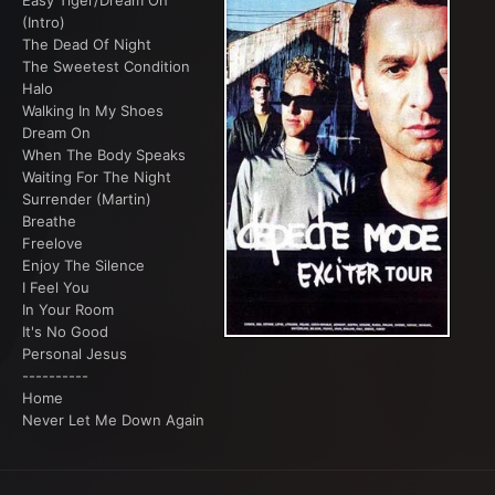
Easy Tiger/Dream On
(Intro)
The Dead Of Night
The Sweetest Condition
Halo
Walking In My Shoes
Dream On
When The Body Speaks
Waiting For The Night
Surrender (Martin)
Breathe
Freelove
Enjoy The Silence
I Feel You
In Your Room
It's No Good
Personal Jesus
----------
Home
Never Let Me Down Again